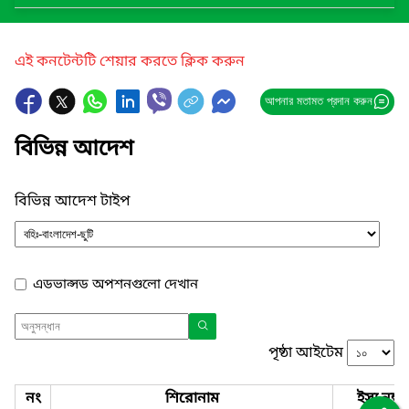
এই কনটেন্টটি শেয়ার করতে ক্লিক করুন
আপনার মতামত প্রদান করুন
বিভিন্ন আদেশ
বিভিন্ন আদেশ টাইপ
এডভান্সড অপশনগুলো দেখান
পৃষ্ঠা আইটেম
নং
শিরোনাম
ইস্যু নম্বর