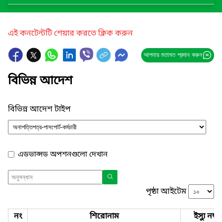
এই কনটেন্টটি শেয়ার করতে ক্লিক করুন
আপনার মতামত প্রদান করুন
বিভিন্ন আদেশ
বিভিন্ন আদেশ টাইপ
এডভান্সড অপশনগুলো দেখান
পৃষ্ঠা আইটেম
নং
শিরোনাম
ইস্যু নম্বর