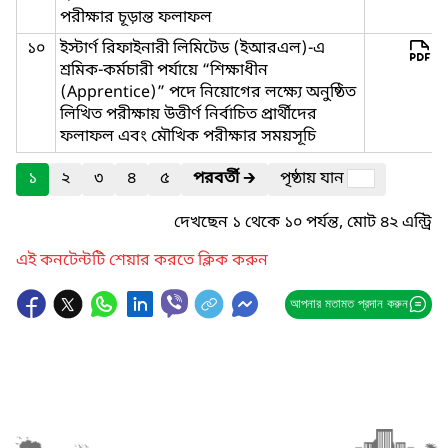
পরীক্ষার চূড়ান্ত ফলাফল
১০
ইস্টার্ণ রিফাইনারী লিমিটেড (ইআরএল)-এ
শ্রমিক-কর্মচারী পর্যায়ে “শিক্ষাধীন
(Apprentice)” পদে নিয়োগের লক্ষ্যে অনুষ্ঠিত
লিখিত পরীক্ষায় উত্তীর্ণ নির্বাচিত প্রার্থীদের
ফলাফল এবং মৌখিক পরীক্ষার সময়সূচি
১
২
৩
৪
৫
পরবর্তী
🡲
পৃষ্ঠায় যান
দেখছেন ১ থেকে ১০ পর্যন্ত, মোট ৪২ এন্ট্রি
এই কনটেন্টটি শেয়ার করতে ক্লিক করুন
আপনার মতামত প্রদান করুন