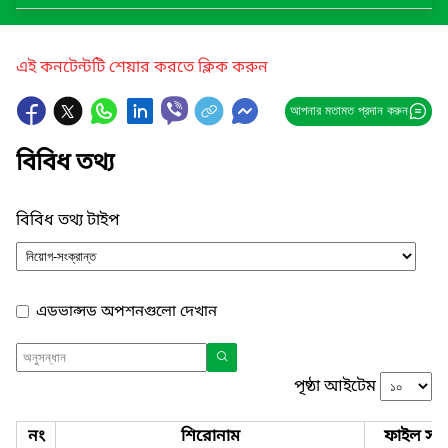
এই কনটেন্টটি শেয়ার করতে ক্লিক করুন
আপনার মতামত প্রদান করুন
বিবিধ তথ্য
বিবিধ তথ্য টাইপ
এডভান্সড অপশনগুলো দেখান
পৃষ্ঠা আইটেম
নং
শিরোনাম
ফাইল সমূ