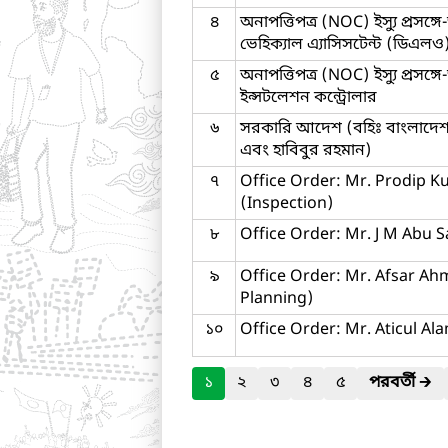
৪
অনাপত্তিপত্র (NOC) ইস্যু প্রস
ভেহিক্যাল এ্যাসিসটেন্ট (ডিএলও
৫
অনাপত্তিপত্র (NOC) ইস্যু প্রসঙ
ইন্সটলেশন কন্ট্রোলার
৬
সরকারি আদেশ (বহিঃ বাংলাদেশ
এবং হাবিবুর রহমান)
৭
Office Order: Mr. Prodip
(Inspection)
৮
Office Order: Mr. J M Abu S
৯
Office Order: Mr. Afsar A
Planning)
১০
Office Order: Mr. Aticul A
১
২
৩
৪
৫
পরবর্তী
🡲