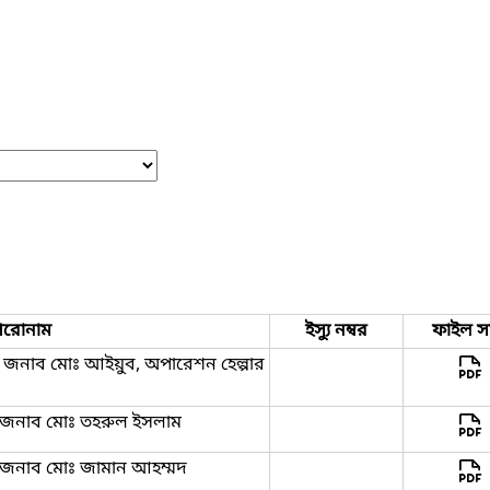
িরোনাম
ইস্যু নম্বর
ফাইল স
্গে- জনাব মোঃ আইয়ুব, অপারেশন হেল্পার
্গে-জনাব মোঃ তহরুল ইসলাম
্গে-জনাব মোঃ জামান আহম্মদ