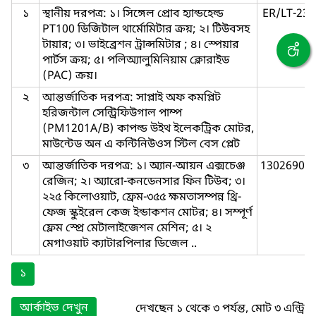
১
স্থানীয় দরপত্র: ১। সিঙ্গেল প্রোব হ্যান্ডহেল্ড
ER/LT-23,
PT100 ডিজিটাল থার্মোমিটার ক্রয়; ২। টিউবসহ
টায়ার; ৩। ভাইব্রেশন ট্রান্সমিটার ; ৪। স্পেয়ার
পার্টস ক্রয়; ৫। পলিঅ্যালুমিনিয়াম ক্লোরাইড
(PAC) ক্রয়।
২
আন্তর্জাতিক দরপত্র: সাপ্লাই অফ কমপ্লিট
হরিজন্টাল সেন্ট্রিফিউগাল পাম্প
(PM1201A/B) কাপল্ড উইথ ইলেকট্রিক মোটর,
মাউন্টেড অন এ কন্টিনিউওস স্টিল বেস প্লেট
৩
আন্তর্জাতিক দরপত্র: ১। অ্যান-আয়ন এক্সচেঞ্জ
1302690,1
রেজিন; ২। অ্যারো-কনডেনসার ফিন টিউব; ৩।
২২৫ কিলোওয়াট, ফ্রেম-৩৫৫ ক্ষমতাসম্পন্ন থ্রি-
ফেজ স্কুইরেল কেজ ইন্ডাকশন মোটর; ৪। সম্পূর্ণ
ফ্লেম স্প্রে মেটালাইজেশন মেশিন; ৫। ২
মেগাওয়াট ক্যাটারপিলার ডিজেল ..
১
আর্কাইভ দেখুন
দেখছেন ১ থেকে ৩ পর্যন্ত, মোট ৩ এন্ট্রি