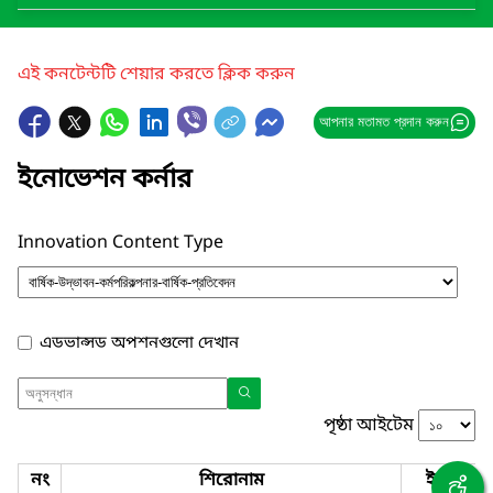
এই কনটেন্টটি শেয়ার করতে ক্লিক করুন
আপনার মতামত প্রদান করুন
ইনোভেশন কর্নার
Innovation Content Type
এডভান্সড অপশনগুলো দেখান
পৃষ্ঠা আইটেম
নং
শিরোনাম
ইনোভেশ