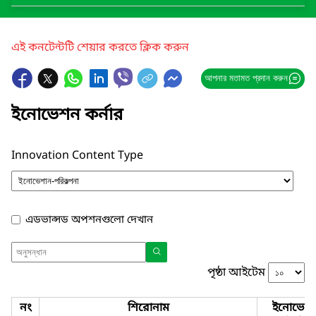
এই কনটেন্টটি শেয়ার করতে ক্লিক করুন
আপনার মতামত প্রদান করুন
ইনোভেশন কর্নার
Innovation Content Type
এডভান্সড অপশনগুলো দেখান
পৃষ্ঠা আইটেম
নং
শিরোনাম
ইনোভেশ